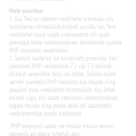
Meie soovitus:
1. Kui Teil on olemas veebilehe arendaja, siis
soovitame võimalikult kiiresti uurida, kas Teie
veebilehe kood vajab uuendamist või saab
arendaja kohe iseteeninduses domeenile uuema
PHP versiooni seadistada.
2. Samuti saate ka ise turvaliselt proovida, kas
üleminek PHP versioonile 7.2 või 7.3 tekitab
tõrkeid veebilehe töös või mitte. Selleks tuleb
serveri paneelis PHP versioon ära muuta ning
seejärel oma veebilehte kontrollida. Kui lehel
esineb vigu, siis saate versiooni iseteeninduses
tagasi muuta ning peale seda abi saamiseks
veebiarendaja poole pöörduda.
PHP versiooni saate ise muuta muuta serveri
paneelis all oleva juhendi abil: