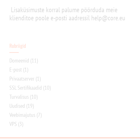
Lisaküsimuste korral palume pöörduda meie
klienditoe poole e-posti aadressil help@core.eu
Rubriigid
Domeenid
(11)
E-post
(1)
Privaatserver
(1)
SSL Sertifikaadid
(10)
Turvalisus
(10)
Uudised
(19)
Veebimajutus
(7)
VPS
(3)