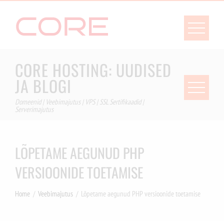
Skip
to
content
CORE HOSTING: UUDISED
JA BLOGI
Domeenid | Veebimajutus | VPS | SSL Sertifikaadid |
Serverimajutus
LÕPETAME AEGUNUD PHP
VERSIOONIDE TOETAMISE
Home
Veebimajutus
Lõpetame aegunud PHP versioonide toetamise