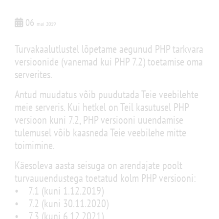
06
mai 2019
Turvakaalutlustel lõpetame aegunud PHP tarkvara
versioonide (vanemad kui PHP 7.2) toetamise oma
serverites.
Antud muudatus võib puudutada Teie veebilehte
meie serveris. Kui hetkel on Teil kasutusel PHP
versioon kuni 7.2, PHP versiooni uuendamise
tulemusel võib kaasneda Teie veebilehe mitte
toimimine.
Käesoleva aasta seisuga on arendajate poolt
turvauuendustega toetatud kolm PHP versiooni:
• 7.1 (kuni 1.12.2019)
• 7.2 (kuni 30.11.2020)
• 7.3 (kuni 6.12.2021)