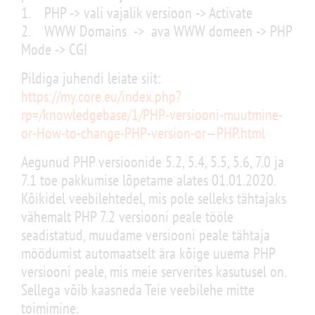
1. PHP -> vali vajalik versioon -> Activate
2. WWW Domains -> ava WWW domeen -> PHP
Mode -> CGI
Pildiga juhendi leiate siit:
https://my.core.eu/index.php?
rp=/knowledgebase/1/PHP-versiooni-muutmine-
or-How-to-change-PHP-version-or—PHP.html
Aegunud PHP versioonide 5.2, 5.4, 5.5, 5.6, 7.0 ja
7.1 toe pakkumise lõpetame alates 01.01.2020.
Kõikidel veebilehtedel, mis pole selleks tähtajaks
vähemalt PHP 7.2 versiooni peale tööle
seadistatud, muudame versiooni peale tähtaja
möödumist automaatselt ära kõige uuema PHP
versiooni peale, mis meie serverites kasutusel on.
Sellega võib kaasneda Teie veebilehe mitte
toimimine.