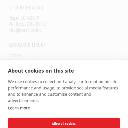
© CORE HOSTING
Reg.nr 10762679
VAT ID: EE100785717
info@core.hosting
KASULIKUD LINGID
Firmast
Tingimused ja lepingud
Core.eu infrastruktuuri olek
About cookies on this site
Core.Hosting Looking Glass
We use cookies to collect and analyse information on site
TEENUSED
performance and usage, to provide social media features
and to enhance and customise content and
Veebimajutus
advertisements.
Pilveserver VPS
Learn more
Privaatserver
Serverimajutus
SSL Sertifikaat
Allow all cookies