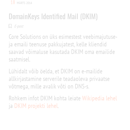
18
MÄRTS 2014
DomainKeys Identified Mail (DKIM)
E-post
Core Solutions on üks esimestest veebimajutuse-
ja emaili teenuse pakkujatest, kelle kliendid
saavad võimaluse kasutada DKIM oma emailide
saatmisel.
Lühidalt võib öelda, et DKIM on e-mailide
allkirjastamine serverile teadaoleva privaatse
võtmega, mille avalik võti on DNS-s.
Rohkem infot DKIM kohta leiate
Wikipedia lehel
ja
DKIM projekti lehel
.