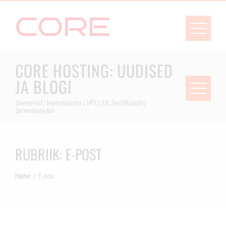
Skip
to
content
CORE HOSTING: UUDISED
JA BLOGI
Domeenid | Veebimajutus | VPS | SSL Sertifikaadid |
Serverimajutus
RUBRIIK:
E-POST
Home
E-post