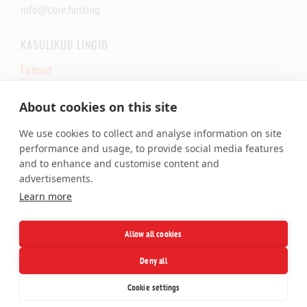
info@core.hosting
KASULIKUD LINGID
Firmast
Tingimused ja lepingud
Core.eu infrastruktuuri olek
About cookies on this site
Core.Hosting Looking Glass
We use cookies to collect and analyse information on site
TEENUSED
performance and usage, to provide social media features
and to enhance and customise content and
Veebimajutus
advertisements.
Pilveserver VPS
Learn more
Privaatserver
Serverimajutus
SSL Sertifikaat
Allow all cookies
Domeenid
Deny all
Facebook
X
LinkedIn
Telegram
Cookie settings