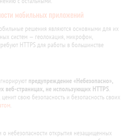
нению с остальными.
ности мобильных приложений
 мобильные решения являются основными для их
ных систем — геолокация, микрофон,
требуют HTTPS для работы в большинстве
оигнорируют
предупреждение «Небезопасно»,
сех веб-страницах, не использующих HTTPS
.
 ценит свою безопасность и безопасность своих
атом
.
и о небезопасности открытия незащищенных