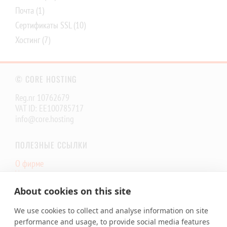
Почта
(1)
Сертификаты SSL
(10)
Хостинг
(7)
© CORE HOSTING
Reg.nr 10762679
VAT ID: EE100785717
info@core.hosting
ПОЛЕЗНЫЕ ССЫЛКИ
О фирме
Условия оказания услуг
Состояние инфраструктуры
About cookies on this site
Core.Hosting Looking Glass
We use cookies to collect and analyse information on site
УСЛУГИ
performance and usage, to provide social media features